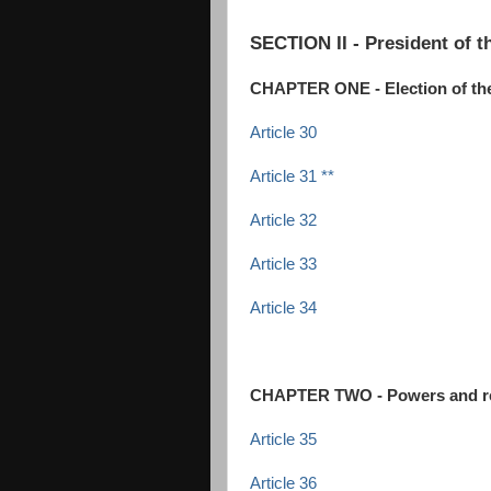
SECTION II - President of t
CHAPTER ONE - Election of the
Article 30
Article 31 **
Article 32
Article 33
Article 34
CHAPTER TWO - Powers and resp
Article 35
Article 36