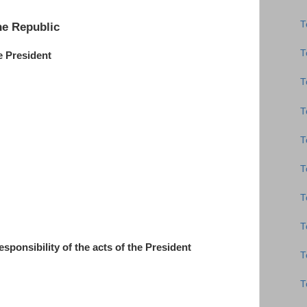
Τ
he Republic
Τ
 President
Τ
Τ
Τ
Τ
Τ
Τ
onsibility of the acts of the President
Τ
Τ