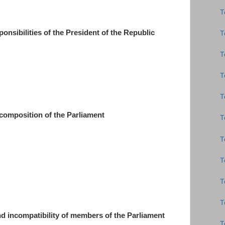
Τ
sibilities of the President of the Republic
Τ
Τ
Τ
Τ
omposition of the Parliament
Τ
Τ
Τ
Τ
Τ
d incompatibility of members of the Parliament
Τ