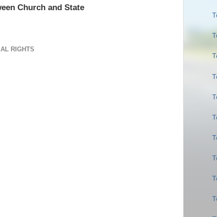
ween Church and State
Τ
Τ
IAL RIGHTS
Τ
Τ
Τ
Τ
Τ
Τ
Τ
Τ