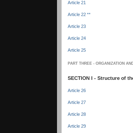
Article 21
Article 22 **
Article 23
Article 24
Article 25
PART THREE - ORGANIZATION AN
SECTION I - Structure of th
Article 26
Article 27
Article 28
Article 29