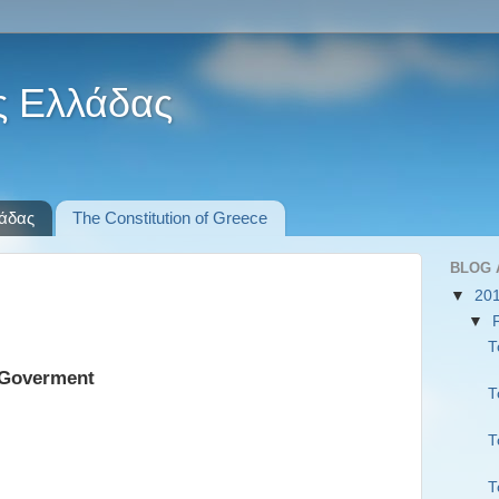
ς Ελλάδας
λάδας
The Constitution of Greece
BLOG 
▼
20
▼
Τ
 Goverment
Τ
Τ
Τ