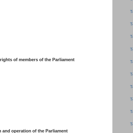
Τ
Τ
Τ
Τ
ights of members of the Parliament
Τ
Τ
Τ
Τ
Τ
Τ
and operation of the Parliament