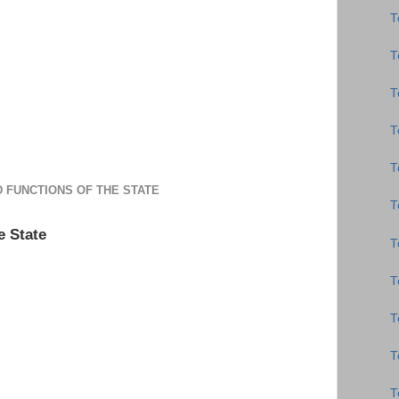
Τ
Τ
Τ
Τ
Τ
D FUNCTIONS OF THE STATE
Τ
e State
Τ
Τ
Τ
Τ
Τ