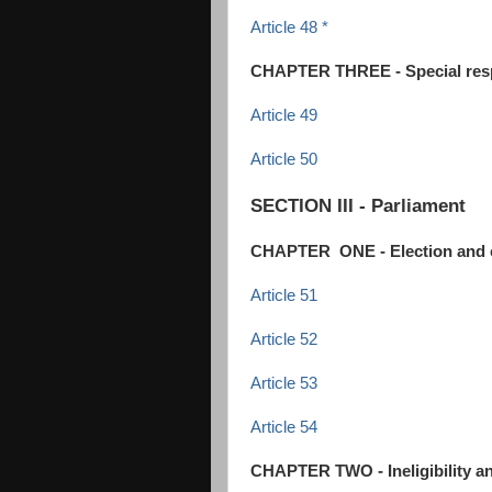
Article 48 *
CHAPTER THREE - Special respon
Article 49
Article 50
SECTION III - Parliament
CHAPTER ONE - Election and c
Article 51
Article 52
Article 53
Article 54
CHAPTER TWO - Ineligibility an