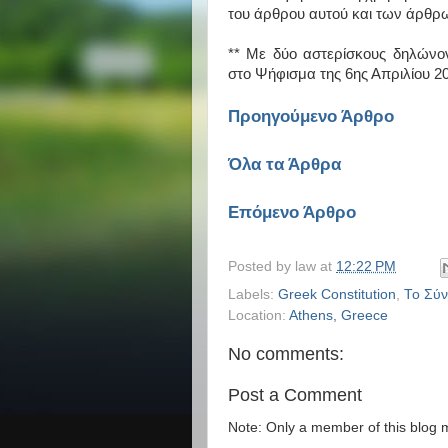
του άρθρου αυτού και των άρθρω
** Με δύο αστερίσκους δηλώνο
στο Ψήφισμα της 6ης Απριλίου 2
Προηγούμενο Άρθρο
Όλα τα Άρθρα
Επόμενο Άρθρο
Posted by
law
at
12:22 PM
Labels:
Greek Constitution
,
Το Σύν
Location:
Athens, Greece
No comments:
Post a Comment
Note: Only a member of this blog