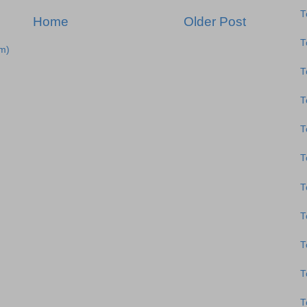
Τ
Home
Older Post
Τ
m)
Τ
Τ
Τ
Τ
Τ
Τ
Τ
Τ
Τ