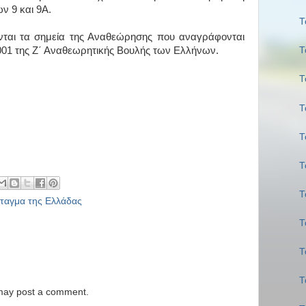
ν 9 και 9Α.
Τ
νται τα σημεία της Αναθεώρησης που αναγράφονται
001 της Ζ΄ Αναθεωρητικής Βουλής των Ελλήνων.
Τ
Τ
Τ
Τ
Τ
Τ
ταγμα της Ελλάδας
Τ
Τ
Τ
 may post a comment.