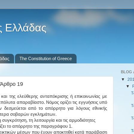
ς Ελλάδας
λάδας
The Constitution of Greece
BLOG 
▼
20
 Άρθρο 19
▼
Τ
και της ελεύθερης ανταπόκρισης ή επικοινωνίας με
απόλυτα απαραβίαστο. Νόμος ορίζει τις εγγυήσεις υπό
Τ
εν δεσμεύεται από το απόρρητο για λόγους εθνικής
αίτερα σοβαρών εγκλημάτων.
Τ
η συγκρότηση, τη λειτουργία και τις αρμοδιότητες
ζει το απόρρητο της παραγράφου 1.
Τ
δεικτικών μέσων που έχουν αποκτηθεί κατά παράβαση