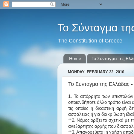
Το Σύνταγμα τη
The Constitution of Greece
Home
Το Σύνταγμα της Ελ
MONDAY, FEBRUARY 22, 2016
Το Σύνταγμα της Ελλάδας -
1. Το απόρρητο των επιστολών 
οποιονδήποτε άλλο τρόπο είναι 
τις οποίες η δικαστική αρχή δ
ασφάλειας ή για διακρίβωση ιδι
**2. Νόμος ορίζει τα σχετικά με τ
ανεξάρτητης αρχής που διασφαλί
**3. Απαγορεύεται η χρήση απο