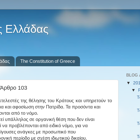
ς Ελλάδας
λάδας
The Constitution of Greece
BLOG 
▼
20
 Άρθρο 103
▼
Τ
εκτελεστές της θέλησης του Κράτους και υπηρετούν το
μα και αφοσίωση στην Πατρίδα. Τα προσόντα και
Τ
ονται από το νόμο.
τεί υπάλληλος σε οργανική θέση που δεν είναι
Τ
 να προβλέπονται από ειδικό νόμο, για να
ίγουσες ανάγκες με προσωπικό που
Τ
νική περίοδο με σχέση ιδιωτικού δικαίου.