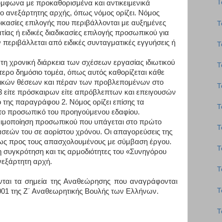
Τ
σύμφωνα με προκαθορισμένα και αντικειμενικά
χο ανεξάρτητης αρχής, όπως νόμος ορίζει. Νόμος
δικασίες επιλογής που περιβάλλονται με αυξημένες
Τ
τίας ή ειδικές διαδικασίες επιλογής προσωπικού για
ν περιβάλλεται από ειδικές συνταγματικές εγγυήσεις ή
Τ
ι τη χρονική διάρκεια των σχέσεων εργασίας ιδιωτικού
Τ
ύτερο δημόσιο τομέα, όπως αυτός καθορίζεται κάθε
ανικών θέσεων και πέραν των προβλεπομένων στο
Τ
 είτε πρόσκαιρων είτε απρόβλεπτων και επειγουσών
 της παραγράφου 2. Νόμος ορίζει επίσης τα
Τ
 το προσωπικό του προηγούμενου εδαφίου.
νιμοποίηση προσωπικού που υπάγεται στο πρώτο
Τ
σεών του σε αορίστου χρόνου. Οι απαγορεύσεις της
ως προς τους απασχολουμένους με σύμβαση έργου.
Τ
τη συγκρότηση και τις αρμοδιότητες του «Συνηγόρου
νεξάρτητη αρχή.
Τ
νται τα σημεία της Αναθεώρησης που αναγράφονται
Τ
001 της Ζ΄ Αναθεωρητικής Βουλής των Ελλήνων.
Τ