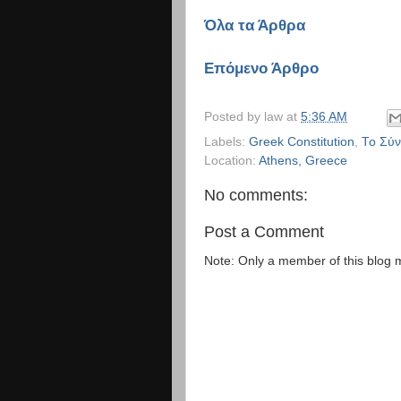
Όλα τα Άρθρα
Επόμενο Άρθρο
Posted by
law
at
5:36 AM
Labels:
Greek Constitution
,
Το Σύν
Location:
Athens, Greece
No comments:
Post a Comment
Note: Only a member of this blog