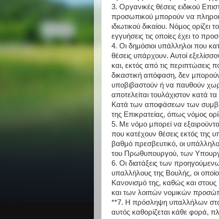
3. Οργανικές θέσεις ειδικού Επι
προσωπικού μπορούν να πληρού
ιδιωτικού δικαίου. Νόμος ορίζει 
εγγυήσεις τις οποίες έχει το πρ
4. Οι δημόσιοι υπάλληλοι που κατ
θέσεις υπάρχουν. Αυτοί εξελίσσ
και, εκτός από τις περιπτώσεις 
δικαστική απόφαση, δεν μπορού
υποβιβαστούν ή να παυθούν χωρ
αποτελείται τουλάχιστον κατά τα
Κατά των αποφάσεων των συμβο
της Επικρατείας, όπως νόμος ορίζ
5. Με νόμο μπορεί να εξαιρούντα
που κατέχουν θέσεις εκτός της υπ
βαθμό πρεσβευτικό, οι υπάλληλο
του Πρωθυπουργού, των Υπουρ
6. Οι διατάξεις των προηγούμε
υπαλλήλους της Βουλής, οι οποίο
Κανονισμό της, καθώς και στους
και των λοιπών νομικών προσώπ
**7. Η πρόσληψη υπαλλήλων στο
αυτός καθορίζεται κάθε φορά, π