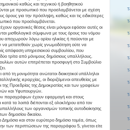
στημονικού καθώς και τεχνικού ή βοηθητικού
Τ
νται με προσωπικό που προσλαμβάνεται με σχέση
τους όρους για την πρόσληψη, καθώς και τις ειδικότερες
οσωπικό που προσλαμβάνεται.
Τ
έχουν οργανικές θέσεις είναι μόνιμοι εφόσον αυτές οι
ονται μισθολογικά σύμφωνα με τους όρους του νόμου
Τ
που αποχωρούν λόγω ορίου ηλικίας ή παύονται με
ν να μετατεθούν χωρίς γνωμοδότηση ούτε να
Τ
ίς απόφαση υπηρεσιακού συμβουλίου, που
 δύο τρίτα από μόνιμους δημόσιους υπαλλήλους.
Τ
υλίων αυτών επιτρέπεται προσφυγή στο Συμβούλιο
ει.
Τ
ι από τη μονιμότητα ανώτατοι διοικητικοί υπάλληλοι
αλληλικής ιεραρχίας, οι διοριζόμενοι απευθείας με
Τ
ι της Προεδρίας της Δημοκρατίας και των γραφείων
γών και Υφυπουργών.
Τ
νων παραγράφων έχουν εφαρμογή και στους
ι κατά τα λοιπά διέπονται εξ ολοκλήρου από τον
Τ
 υπαλλήλους των οργανισμών τοπικής αυτοδιοίκησης
ων δημοσίου δικαίου.
Τ
 Δημόσιο και στον ευρύτερο δημόσιο τομέα, όπως
λην των περιπτώσεων της παραγράφου 5, γίνεται είτε