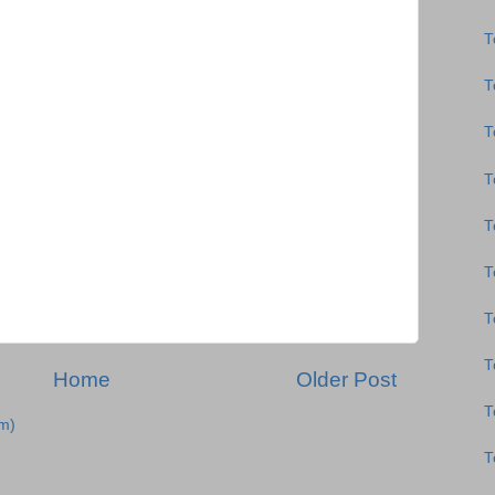
Τ
Τ
Τ
Τ
Τ
Τ
Τ
Τ
Home
Older Post
Τ
m)
Τ