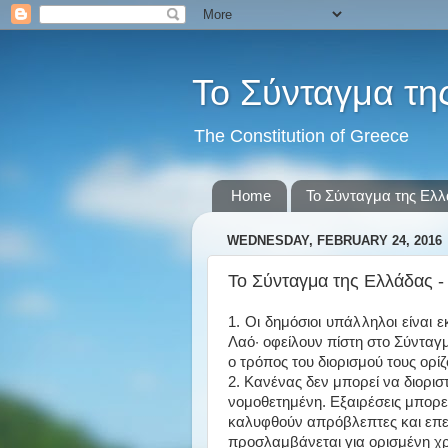
Το Σύνταγμα τη
The Constitution of Greece
Home
Το Σύνταγμα της Ελ
WEDNESDAY, FEBRUARY 24, 2016
Το Σύνταγμα της Ελλάδας -
1. Οι δημόσιοι υπάλληλοι είναι 
Λαό· οφείλουν πίστη στο Σύνταγ
ο τρόπος του διορισμού τους ορίζ
2. Κανένας δεν μπορεί να διορισ
νομοθετημένη. Εξαιρέσεις μπορεί
καλυφθούν απρόβλεπτες και επε
προσλαμβάνεται για ορισμένη χρο