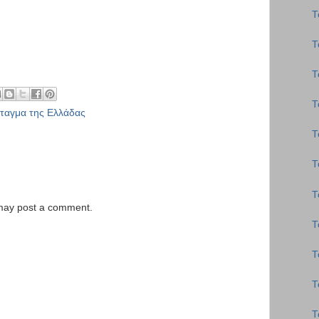
Τ
Τ
Τ
Τ
ταγμα της Ελλάδας
Τ
Τ
Τ
 may post a comment.
Τ
Τ
Τ
Τ