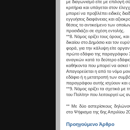
με διαγωνισμό είτε με επιλογή 
κριτήρια και υπάγεται στον έλεγ
μπορεί να προβλέπει ειδικές δια
εγγυήσεις διαφάνειας και αξιοκρα
θέσεις το αντικείμενο των οποίω
προσιδιάζει σε σχέση εντολής.
**8. Νόμος ορίζει τους όρους, κα
δικαίου στο Δημόσιο και τον ευρ
φορά, για την κάλυψη είτε οργ
πρώτο εδάφιο της παραγράφου 3
αναγκών κατά το δεύτερο εδάφιο
καθήκοντα που μπορεί να ασκεί
Απαγορεύεται η από το νόμο μο
εδάφιο ή η μετατροπή των συμβά
παραγράφου αυτής ισχύουν και 
**9. Νόμος ορίζει τα σχετικά με 
του Πολίτη» που λειτουργεί ως α
** Με δύο αστερίσκους δηλώνο
στο Ψήφισμα της 6ης Απριλίου 2
Προηγούμενο Άρθρο