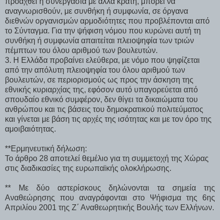
προαχθεί η συνεργασία με άλλα κράτη, μπορεί να
αναγνωρισθούν, με συνθήκη ή συμφωνία, σε όργανα
διεθνών οργανισμών αρμοδιότητες που προβλέπονται από
το Σύνταγμα. Για την ψήφιση νόμου που κυρώνει αυτή τη
συνθήκη ή συμφωνία απαιτείται πλειοψηφία των τριών
πέμπτων του όλου αριθμού των βουλευτών.
3. Η Ελλάδα προβαίνει ελεύθερα, με νόμο που ψηφίζεται
από την απόλυτη πλειοψηφία του όλου αριθμού των
βουλευτών, σε περιορισμούς ως προς την άσκηση της
εθνικής κυριαρχίας της, εφόσον αυτό υπαγορεύεται από
σπουδαίο εθνικό συμφέρον, δεν θίγει τα δικαιώματα του
ανθρώπου και τις βάσεις του δημοκρατικού πολιτεύματος
και γίνεται με βάση τις αρχές της ισότητας και με τον όρο της
αμοιβαιότητας.
**Ερμηνευτική δήλωση:
Το άρθρο 28 αποτελεί θεμέλιο για τη συμμετοχή της Χώρας
στις διαδικασίες της ευρωπαϊκής ολοκλήρωσης.
** Με δύο αστερίσκους δηλώνονται τα σημεία της
Αναθεώρησης που αναγράφονται στο Ψήφισμα της 6ης
Απριλίου 2001 της Ζ΄ Αναθεωρητικής Βουλής των Ελλήνων.