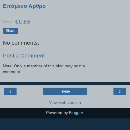
Επόμενο Άρθρο
law
at
4:14 PM
Share
No comments:
Post a Comment
Note: Only a member of this blog may post a
comment.
‹
›
Home
View web version
Powered by
Blogger
.