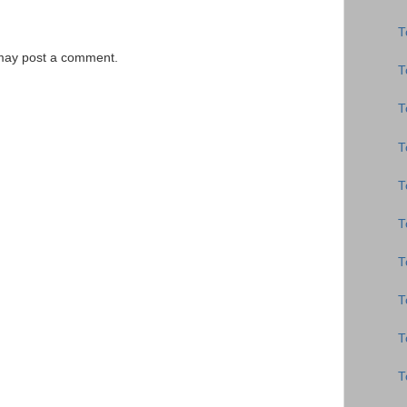
Τ
 may post a comment.
Τ
Τ
Τ
Τ
Τ
Τ
Τ
Τ
Τ