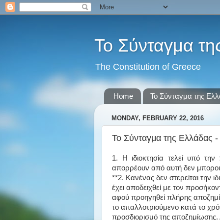
Το Σύνταγμα τη
The Constitution of Greece
Home
Το Σύνταγμα της Ελ
MONDAY, FEBRUARY 22, 2016
Το Σύνταγμα της Ελλάδας -
1. Η ιδιοκτησία τελεί υπό τη
απορρέουν από αυτή δεν μπορού
**2. Κανένας δεν στερείται την 
έχει αποδειχθεί με τον προσήκον
αφού προηγηθεί πλήρης αποζημίω
το απαλλοτριούμενο κατά το χρό
προσδιορισμό της αποζημίωσης. Α