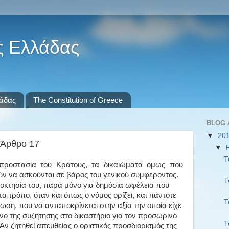
ς Ελλάδας
λάδας
The Constitution of Greece
BLOG 
▼
20
 Άρθρο 17
▼
Τ
ν προστασία του Κράτους, τα δικαιώματα όμως που
ν να ασκούνται σε βάρος του γενικού συμφέροντος.
Τ
ιδιοκτησία του, παρά μόνο για δημόσια ωφέλεια που
τα τρόπο, όταν και όπως ο νόμος ορίζει, και πάντοτε
Τ
ση, που να ανταποκρίνεται στην αξία την οποία είχε
νο της συζήτησης στο δικαστήριο για τον προσωρινό
Τ
ν ζητηθεί απευθείας ο οριστικός προσδιορισμός της