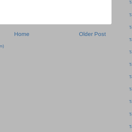
Τ
Τ
Τ
Home
Older Post
Τ
m)
Τ
Τ
Τ
Τ
Τ
Τ
Τ