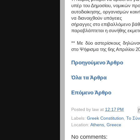
υπέρ του Δημοσίου, νομικών πρ
αυτοδιοίκησης, οργανισμών κοιν
να διανοιχθούν υπόγειες
σήραγγες στο επιβαλλόμενο βάθο
παραβλάπτεται η συνήθης εκμετά
** Με δύο αστερίσκους δηλώνο
στο Ψήφισμα της 6ης Απριλίου 2
Προηγούμενο Άρθρο
Όλα τα Άρθρα
Επόμενο Άρθρο
Posted by
law
at
12:17 PM
Labels:
Greek Constitution
,
Το Σύν
Location:
Athens, Greece
No comments: