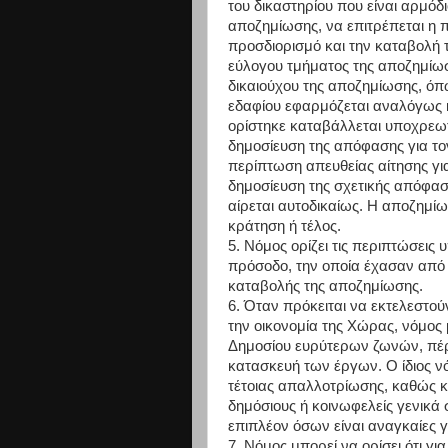
του δικαστηρίου που είναι αρμόδ
αποζημίωσης, να επιτρέπεται η 
προσδιορισμό και την καταβολή 
εύλογου τμήματος της αποζημίω
δικαιούχου της αποζημίωσης, όπ
εδαφίου εφαρμόζεται αναλόγως κ
ορίστηκε καταβάλλεται υποχρεωτ
δημοσίευση της απόφασης για το
περίπτωση απευθείας αίτησης γι
δημοσίευση της σχετικής απόφασ
αίρεται αυτοδικαίως. Η αποζημί
κράτηση ή τέλος.
5. Νόμος ορίζει τις περιπτώσεις
πρόσοδο, την οποία έχασαν από
καταβολής της αποζημίωσης.
6. Όταν πρόκειται να εκτελεστού
την οικονομία της Χώρας, νόμος
Δημοσίου ευρύτερων ζωνών, πέρα 
κατασκευή των έργων. Ο ίδιος νό
τέτοιας απαλλοτρίωσης, καθώς κα
δημόσιους ή κοινωφελείς γενικ
επιπλέον όσων είναι αναγκαίες γι
7. Νόμος μπορεί να ορίσει ότι γ