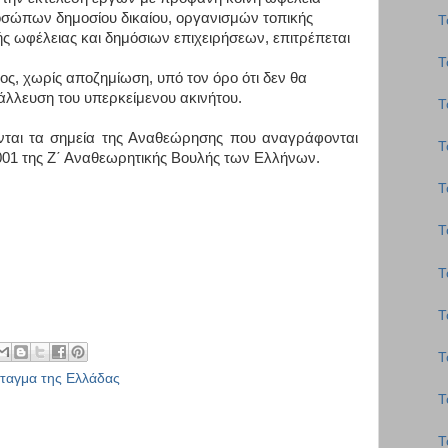
οσώπων δημοσίου δικαίου, οργανισμών τοπικής
Τ
ής ωφέλειας και δημόσιων επιχειρήσεων, επιτρέπεται
Τ
ς, χωρίς αποζημίωση, υπό τον όρο ότι δεν θα
λλευση του υπερκείμενου ακινήτου.
Τ
νται τα σημεία της Αναθεώρησης που αναγράφονται
Τ
001 της Ζ΄ Αναθεωρητικής Βουλής των Ελλήνων.
Τ
Τ
Τ
Τ
Τ
ταγμα της Ελλάδας
Τ
Τ