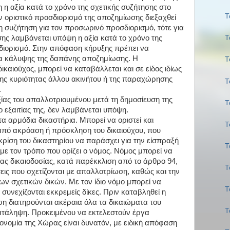
η αξία κατά το χρόνο της σχετικής συζήτησης στο
Τ
ον οριστικό προσδιορισμό της αποζημίωσης διεξαχθεί
η συζήτηση για τον προσωρινό προσδιορισμό, τότε για
ης λαμβάνεται υπόψη η αξία κατά το χρόνο της
Τ
σδιορισμό. Στην απόφαση κήρυξης πρέπει να
ητα κάλυψης της δαπάνης αποζημίωσης. Η
Τ
ικαιούχος, μπορεί να καταβάλλεται και σε είδος ιδίως
ης κυριότητας άλλου ακινήτου ή της παραχώρησης
Τ
.
ξίας του απαλλοτριουμένου μετά τη δημοσίευση της
Τ
 εξαιτίας της, δεν λαμβάνεται υπόψη.
τα αρμόδια δικαστήρια. Μπορεί να οριστεί και
Τ
από ακρόαση ή πρόσκληση του δικαιούχου, που
κρίση του δικαστηρίου να παράσχει για την είσπραξή
Τ
ε τον τρόπο που ορίζει ο νόμος. Νόμος μπορεί να
ας δικαιοδοσίας, κατά παρέκκλιση από το άρθρο 94,
Τ
σεις που σχετίζονται με απαλλοτρίωση, καθώς και την
ων σχετικών δικών. Με τον ίδιο νόμο μπορεί να
Τ
 συνεχίζονται εκκρεμείς δίκες. Πριν καταβληθεί η
η διατηρούνται ακέραια όλα τα δικαιώματα του
Τ
 κατάληψη. Προκειμένου να εκτελεστούν έργα
κονομία της Χώρας είναι δυνατόν, με ειδική απόφαση