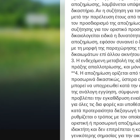
αποζημίωσης, λαμβάνεται υπόψη 
δικαστήριο. Αν η συζήτηση για τ
μετά την παρέλευση έτους από τ
τον προσδιορισμό της αποζημίωσ
συζήτησης για τον οριστικό προ
δικαιολογείται ειδικά η δυνατότ
αποζημίωση, εφόσον συναινεί ο δ
με τη μορφή της παραχώρησης τ
δικαιωμάτων επί άλλου ακινήτου
3. Η ενδεχόμενη μεταβολή της α
πράξης απαλλοτρίωσης, και μόνο
**4. Η αποζημίωση ορίζεται από 
προσωρινά δικαστικώς, ύστερα 
μπορεί να υποχρεωθεί κατά την 
της ανάλογη εγγύηση, σύμφωνα μ
προβλέπει την εγκαθίδρυση ενιαί
για όλες τις δια φορές και υποθέ
κατά προτεραιότητα διεξαγωγή τ
ρυθμίζεται ο τρόπος με τον οποίο
οριστική ή προσωρινή αποζημίωσ
ιδιοκτήτη και δεν επιτρέπεται η
γενικότερης σημασίας για την οι