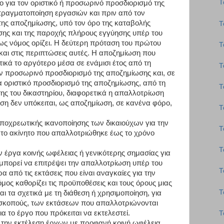
Τ
ιο για τον οριστικό ή προσωρινό προσδιορισμό της
πραγματοποίηση εργασιών και πριν από τον
της αποζημίωσης, υπό τον όρο της καταβολής
Τ
σης και της παροχής πλήρους εγγύησης υπέρ του
ως νόμος ορίζει. Η δεύτερη πρόταση του πρώτου
Τ
αι στις περιπτώσεις αυτές. Η αποζημίωση που
ικά το αργότερο μέσα σε ενάμισι έτος από τη
Τ
ν προσωρινό προσδιορισμό της αποζημίωσης και, σε
α οριστικό προσδιορισμό της αποζημίωσης, από τη
Τ
ης του δικαστηρίου, διαφορετικά η απαλλοτρίωση
ωση δεν υπόκειται, ως αποζημίωση, σε κανένα φόρο,
Τ
 υποχρεωτικής ικανοποίησης των δικαιούχων για την
Τ
 το ακίνητο που απαλλοτριώθηκε έως το χρόνο
Τ
ν έργα κοινής ωφέλειας ή γενικότερης σημασίας για
 μπορεί να επιτρέψει την απαλλοτρίωση υπέρ του
Τ
από τις εκτάσεις που είναι αναγκαίες για την
μος καθορίζει τις προϋποθέσεις και τους όρους μιας
Τ
ι τα σχετικά με τη διάθεση ή χρησιμοποίηση, για
ά σκοπούς, των εκτάσεων που απαλλοτριώνονται
α το έργο που πρόκειται να εκτελεστεί.
Τ
ια την εκτέλεση έργων με προφανή κοινή ωφέλεια